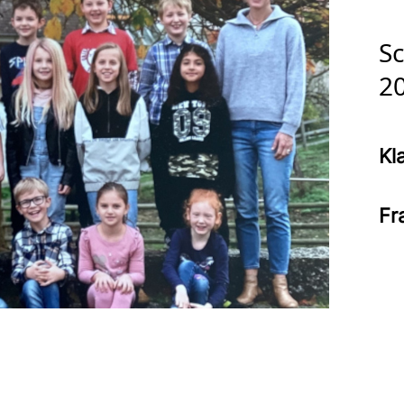
Sc
2
Kl
Fr