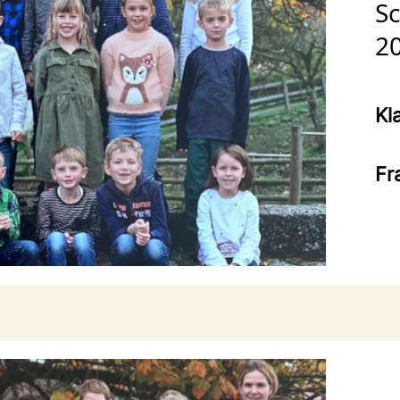
Sc
2
Kl
Fr