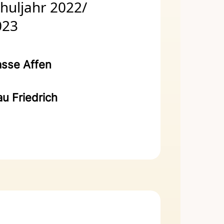
huljahr 2022/
023
asse Affen
au Friedrich