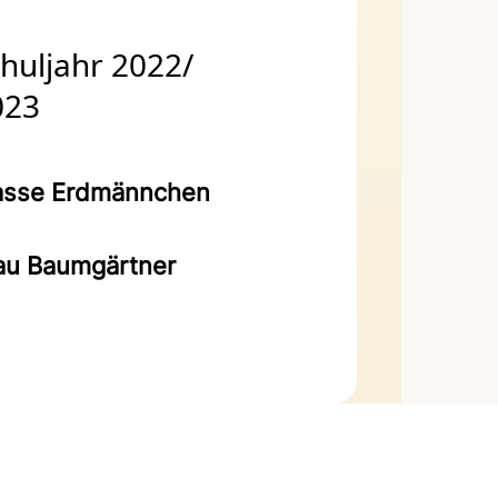
huljahr 2022/
023
asse Erdmännchen
au Baumgärtner