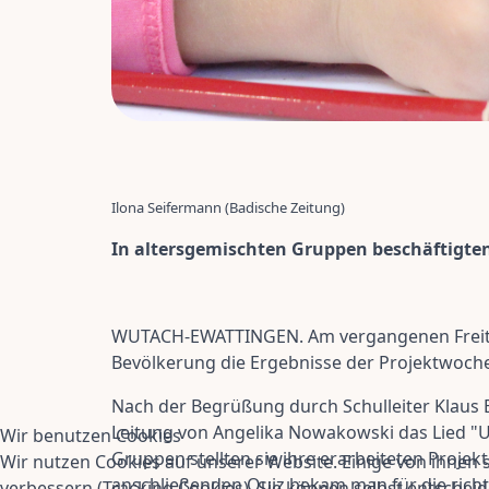
Ilona Seifermann (Badische Zeitung)
In altersgemischten Gruppen beschäftigten 
WUTACH-EWATTINGEN. Am vergangenen Freitag 
Bevölkerung die Ergebnisse der Projektwoche 
Nach der Begrüßung durch Schulleiter Klaus E
Leitung von Angelika Nowakowski das Lied "Un
Wir benutzen Cookies
Gruppen stellten sie ihre erarbeiteten Projekt
Wir nutzen Cookies auf unserer Website. Einige von ihnen s
anschließenden Quiz bekam man für die rich
verbessern (Tracking Cookies). Sie können selbst entscheid