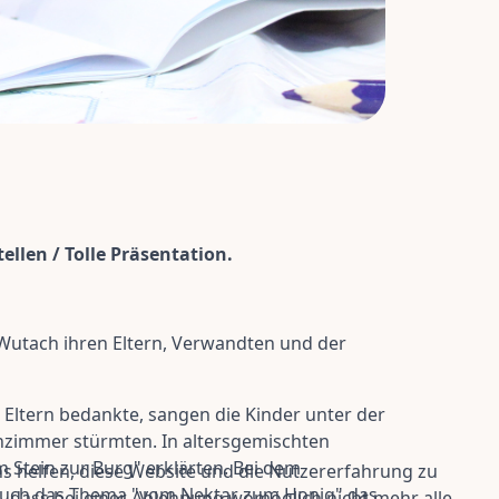
llen / Tolle Präsentation.
utach ihren Eltern, Verwandten und der
 Eltern bedankte, sangen die Kinder unter der
enzimmer stürmten. In altersgemischten
om Stein zur Burg" erklärten. Bei dem
ns helfen, diese Website und die Nutzererfahrung zu
 auch das Thema "vom Nektar zum Honig" das
e, dass bei einer Ablehnung womöglich nicht mehr alle