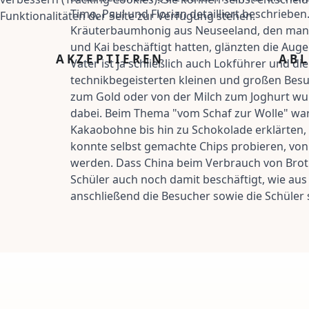
Timo, Paul und Florian detailliert beschrieb
Funktionalitäten der Seite zur Verfügung stehen.
Kräuterbaumhonig aus Neuseeland, den man pr
und Kai beschäftigt hatten, glänzten die Aug
AKZEPTIEREN
AB
Vater ist ja schließlich auch Lokführer und 
technikbegeisterten kleinen und großen Bes
zum Gold oder von der Milch zum Joghurt wur
dabei. Beim Thema "vom Schaf zur Wolle" ware
Kakaobohne bis hin zu Schokolade erklärten, 
konnte selbst gemachte Chips probieren, von
werden. Dass China beim Verbrauch von Brot a
Schüler auch noch damit beschäftigt, wie au
anschließend die Besucher sowie die Schüler 