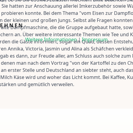
en. Sie hatten zur Anschauung allerlei Imkerzubehör sowie 
obieren konnte. Bei dem Thema "vom Eisen zur Dampflok",
en der kleinen und großen Jungs. Selbst alle Fragen konnte
LEHNEN
die alte Dampfmaschine, die die Gruppe aufgebaut hatte, sow
uchern an. Über weitere interessante Themen wie Tee und
Weitere Informationen
|
Impressum
den die Gäste informiert, sogar ein Quad, dessen Entste
n Annika, Victoria, Jasmin und Alina als Schäfchen verklei
gab es dann, zur Freude aller, am Schluss auch solche zum
 denen man nach dem Vortrag "von der Kartoffel zu den C
n erster Stelle und Deutschland an siebter steht, auch das
s Milch Käse wird und woher das Licht kommt. Bei Kaffee, 
stärken und gemütlich verweilen.