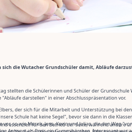
sich die Wutacher Grundschüler damit, Abläufe darzuste
stellten die Schülerinnen und Schüler der Grundschule W
"Abläufe darstellen" in einer Abschlusspräsentation vor.
lbers, der sich für die Mitarbeit und Unterstützung bei den
sere Schule hat keine Segel", bevor sie dann in die Klass
e vor, so wie Marek, Jens, Kevin und Julian, die den Weg "v
ind essenziell für den Betrieb der Seite, während andere u
tige Antwort als Preis ein Gummibärchen. Interessant war
en, ob Sie die Cookies zulassen möchten. Bitte beachten Si