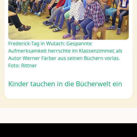
Frederick-Tag in Wutach: Gespannte
Aufmerksamkeit herrschte im Klassenzimmer, als
Autor Werner Färber aus seinen Büchern vorlas.
Foto: Rittner
Kinder tauchen in die Bücherwelt ein