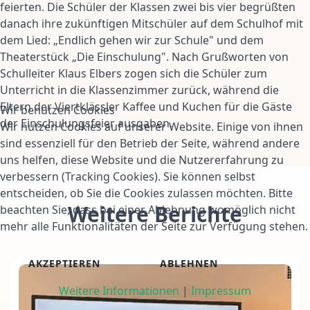
feierten. Die Schüler der Klassen zwei bis vier begrüßten
danach ihre zukünftigen Mitschüler auf dem Schulhof mit
dem Lied: „Endlich gehen wir zur Schule" und dem
Theaterstück „Die Einschulung". Nach Grußworten von
Schulleiter Klaus Elbers zogen sich die Schüler zum
Unterricht in die Klassenzimmer zurück, während die
Eltern der Viertklässler Kaffee und Kuchen für die Gäste
Wir benutzen Cookies
der Einschulungsfeier ausgaben.
Wir nutzen Cookies auf unserer Website. Einige von ihnen
sind essenziell für den Betrieb der Seite, während andere
uns helfen, diese Website und die Nutzererfahrung zu
verbessern (Tracking Cookies). Sie können selbst
entscheiden, ob Sie die Cookies zulassen möchten. Bitte
Weitere Berichte
beachten Sie, dass bei einer Ablehnung womöglich nicht
mehr alle Funktionalitäten der Seite zur Verfügung stehen.
AKZEPTIEREN
ABLEHNEN
Weitere Informationen
|
Impressum