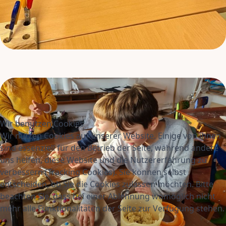
Wir benutzen Cookies
Wir nutzen Cookies auf unserer Website. Einige von ihnen
sind essenziell für den Betrieb der Seite, während andere
uns helfen, diese Website und die Nutzererfahrung zu
verbessern (Tracking Cookies). Sie können selbst
entscheiden, ob Sie die Cookies zulassen möchten. Bitte
beachten Sie, dass bei einer Ablehnung womöglich nicht
mehr alle Funktionalitäten der Seite zur Verfügung stehen.