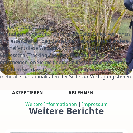
Wir benutzen Cookies
Wir nutzen Cookies auf unserer Website. Einige von ihnen
sind essenziell für den Betrieb der Seite, während andere
uns helfen, diese Website und die Nutzererfahrung zu
verbessern (Tracking Cookies). Sie können selbst
entscheiden, ob Sie die Cookies zulassen möchten. Bitte
beachten Sie, dass bei einer Ablehnung womöglich nicht
mehr alle Funktionalitäten der Seite zur Verfügung stehen.
AKZEPTIEREN
ABLEHNEN
Weitere Informationen
|
Impressum
Weitere Berichte