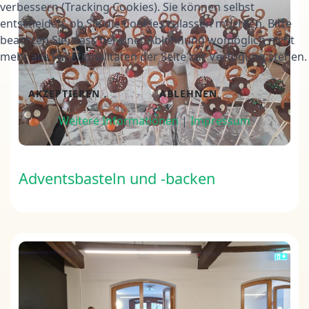
verbessern (Tracking Cookies). Sie können selbst
entscheiden, ob Sie die Cookies zulassen möchten. Bitte
beachten Sie, dass bei einer Ablehnung womöglich nicht
mehr alle Funktionalitäten der Seite zur Verfügung stehen.
AKZEPTIEREN
ABLEHNEN
Weitere Informationen
|
Impressum
Adventsbasteln und -backen